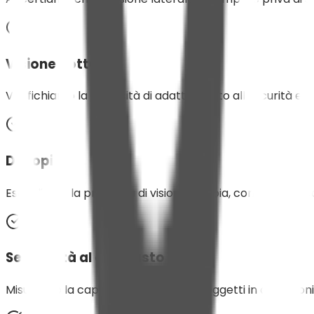
Visione notturna
Verifichiamo la capacità di adattamento all'oscurità e l
Diplopia
Escludiamo la presenza di visione doppia, condizione inc
Sensibilità al contrasto
Misuriamo la capacità di distinguere oggetti in condizioni 