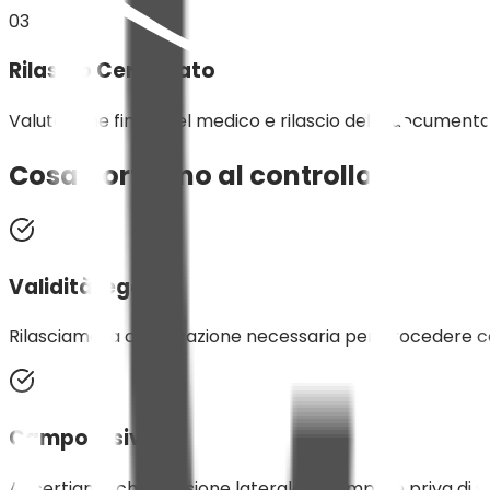
03
Rilascio Certificato
Valutazione finale del medico e rilascio della documentazi
Cosa portiamo al controllo
Validità legale
Rilasciamo la certificazione necessaria per procedere co
Campo visivo
Accertiamo che la visione laterale sia ampia e priva d