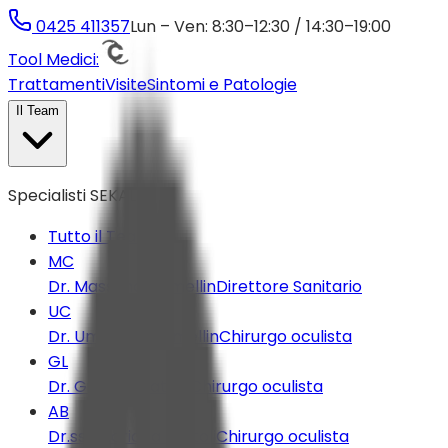
0425 411357
Lun – Ven: 8:30–12:30 / 14:30–19:00
Tool Medici:
Trattamenti
Visite
Sintomi e Patologie
Il Team
Specialisti SEKAL
Tutto il Team
MC
Dr. Massimo Camellin
Direttore Sanitario
UC
Dr. Umberto Camellin
Chirurgo oculista
GL
Dr. Gianluigi Latino
Chirurgo oculista
AB
Dr.ssa Adriana Bortoli
Chirurgo oculista