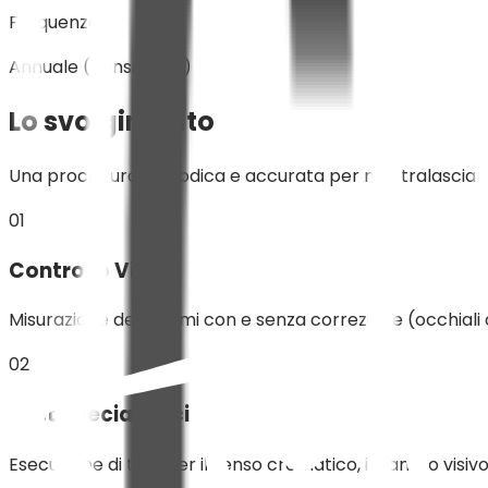
Frequenza
Annuale (consigliata)
Lo svolgimento
Una procedura metodica e accurata per non tralasciare a
01
Controllo Visivo
Misurazione dei decimi con e senza correzione (occhiali o 
02
Test Specialistici
Esecuzione di test per il senso cromatico, il campo visivo