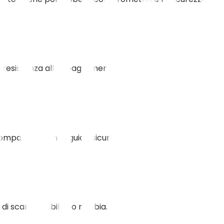
a resistenza all'abbagliamento.
ompatibile con la guida sicura.
di scarsa visibilità o nebbia.