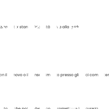
one attestante l'idoneità visiva alla guida.
n il rinnovo o il conseguimento presso gli uffici competen
i scotomi che potrebbero compromettere la sicurezza.