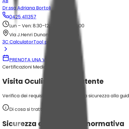
AB
Dr.ssa Adriana Bortoli
0425 411357
Lun – Ven: 8:30–12:30 / 14:30–19:00
Via J.Henri Dunant 10/12, Rovigo
3C Calculator
Tool per Oculisti
PRENOTA UNA VISITA
Certificazioni Mediche
Visita Oculistica per Patente
Verifica dei requisiti visivi minimi per la sicurezza alla g
Di cosa si tratta
Sicurezza e conformità normativa