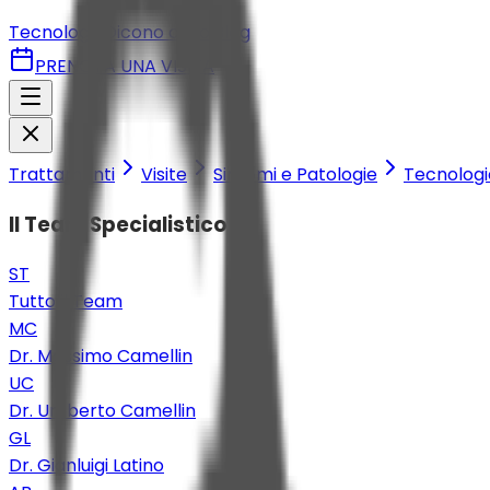
Tecnologie
Dicono di Noi
Blog
PRENOTA UNA VISITA
Trattamenti
Visite
Sintomi e Patologie
Tecnologi
Il Team Specialistico
ST
Tutto il Team
MC
Dr. Massimo Camellin
UC
Dr. Umberto Camellin
GL
Dr. Gianluigi Latino