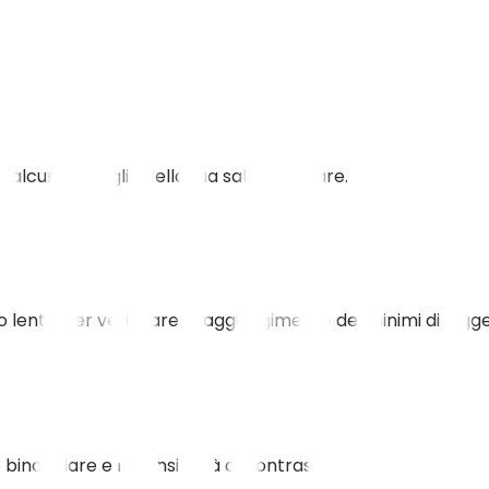
lcun dettaglio della tua salute oculare.
lenti) per verificare il raggiungimento dei minimi di legge
 binoculare e la sensibilità al contrasto.