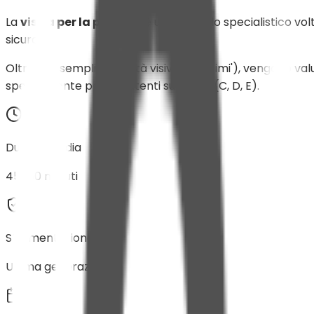
La
visita per la patente
è un controllo specialistico vol
sicura.
Oltre alla semplice acuità visiva (i 'decimi'), vengono va
specialmente per le patenti superiori (C, D, E).
Durata media
45–60 minuti
Strumentazione
Ultima generazione