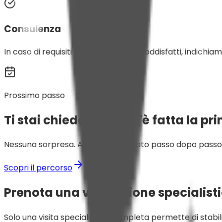
Consulenza
In caso di requisiti non pienamente soddisfatti, indichiam
Prossimo passo
Ti stai chiedendo com'è fatta la pri
Nessuna sorpresa. Abbiamo spiegato passo dopo passo tut
Scopri il percorso
Prenota una valutazione specialist
Solo una visita specialistica completa permette di stabilir