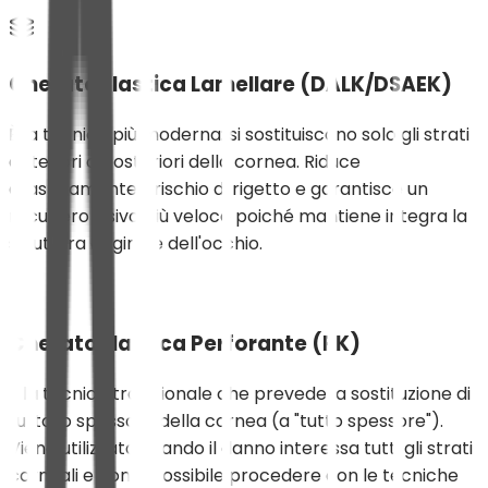
Cheratoplastica Lamellare (DALK/DSAEK)
È la tecnica più moderna: si sostituiscono solo gli strati
anteriori o posteriori della cornea. Riduce
drasticamente il rischio di rigetto e garantisce un
recupero visivo più veloce poiché mantiene integra la
struttura originale dell'occhio.
Cheratoplastica Perforante (PK)
È la tecnica tradizionale che prevede la sostituzione di
tutto lo spessore della cornea (a "tutto spessore").
Viene utilizzata quando il danno interessa tutti gli strati
corneali e non è possibile procedere con le tecniche