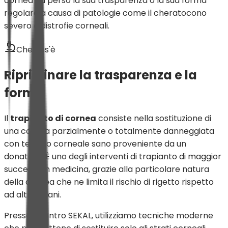
cornea ha perso la sua trasparenza o la sua forma
regolare a causa di patologie come il cheratocono
severo o distrofie corneali.
Che cos'è
Ripristinare la trasparenza e la
forma
Il
trapianto di cornea
consiste nella sostituzione di
una cornea parzialmente o totalmente danneggiata
con tessuto corneale sano proveniente da un
donatore. È uno degli interventi di trapianto di maggior
successo in medicina, grazie alla particolare natura
della cornea che ne limita il rischio di rigetto rispetto
ad altri organi.
Presso il centro SEKAL, utilizziamo tecniche moderne