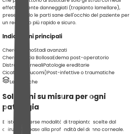
che permettono di sostituire solo gli strati corneali
effettivamente danneggiati (trapianto lamellare),
preservando le parti sane dell'occhio del paziente per
un recupero più rapido e sicuro.
Indicazioni principali
Cheratocono
Stadi avanzati
Cheratopatia Bollosa
Edema post-operatorio
Distrofie Corneali
Patologie ereditarie
Cicatrici (Leucomi)
Post-infettive o traumatiche
Le Tecniche
Soluzioni su misura per ogni
patologia
Esistono diverse modalità di trapianto, scelte dal
chirurgo in base alla profondità del danno corneale.