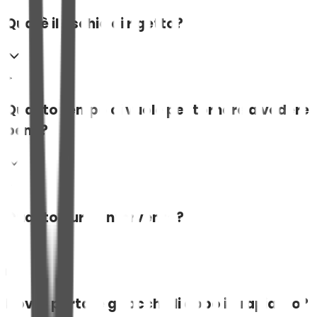
Qual è il rischio di rigetto?
Quanto tempo ci vuole per tornare a vedere
bene?
Quanto dura l'intervento?
Dovrò portare gli occhiali dopo il trapianto?