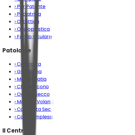
›
Per Patente
›
Pediatrica
›
Ortottica
›
Oculoplastica
›
Fondo Oculare
Patologie
›
Cataratta
›
Glaucoma
›
Maculopatia
›
Cheratocono
›
Occhio Secco
›
Mosche Volanti
›
Cataratta Sec.
›
Casi Complessi
Il Centro