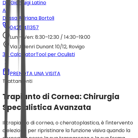
Dr. Gianluigi Latino
AB
Dr.ssa Adriana Bortoli
0425 411357
Lun – Ven: 8:30–12:30 / 14:30–19:00
Via J.Henri Dunant 10/12, Rovigo
3C Calculator
Tool per Oculisti
PRENOTA UNA VISITA
Trattamenti
Trapianto di Cornea: Chirurgia
Specialistica Avanzata
Il trapianto di cornea, o cheratoplastica, è l'intervento
d'elezione per ripristinare la funzione visiva quando la