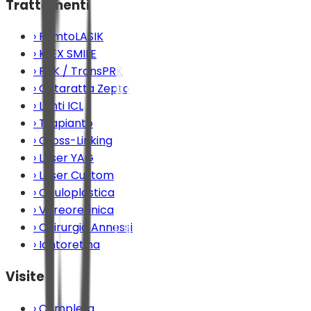
Trattamenti
›
FemtoLASIK
›
KLEX SMILE
›
PRK / TransPRK
›
Cataratta Zepto
›
Lenti ICL
›
Trapianto
›
Cross-Linking
›
Laser YAG
›
Laser Custom
›
Oculoplastica
›
Vitreoretinica
›
Chirurgia Annessi
›
Iontoretina
Visite
›
Completa