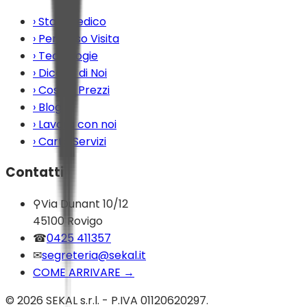
›
Staff Medico
›
Percorso Visita
›
Tecnologie
›
Dicono di Noi
›
Costi e Prezzi
›
Blog
›
Lavora con noi
›
Carta Servizi
Contatti
⚲
Via Dunant 10/12
45100 Rovigo
☎
0425 411357
✉
segreteria@sekal.it
COME ARRIVARE
→
©
2026
SEKAL s.r.l. - P.IVA 01120620297.