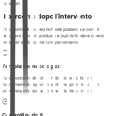
lamellari.
Il percorso dopo l'intervento
Il trapianto di cornea richiede pazienza e cura: il
recupero visivo è graduale e può richiedere diversi
mesi per stabilizzarsi completamente.
Terapia farmacologica
L'uso costante di colliri antibiotici e cortisonici è
fondamentale, specialmente nei primi mesi, per
prevenire infezioni e gestire il rischio di rigetto.
Controlli periodici