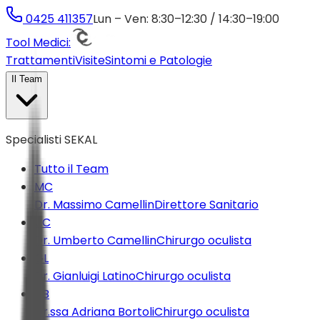
0425 411357
Lun – Ven: 8:30–12:30 / 14:30–19:00
Tool Medici:
Trattamenti
Visite
Sintomi e Patologie
Il Team
Specialisti SEKAL
Tutto il Team
MC
Dr. Massimo Camellin
Direttore Sanitario
UC
Dr. Umberto Camellin
Chirurgo oculista
GL
Dr. Gianluigi Latino
Chirurgo oculista
AB
Dr.ssa Adriana Bortoli
Chirurgo oculista