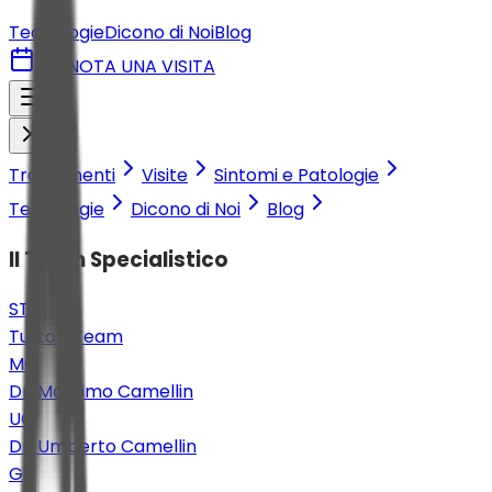
Tecnologie
Dicono di Noi
Blog
PRENOTA UNA VISITA
Trattamenti
Visite
Sintomi e Patologie
Tecnologie
Dicono di Noi
Blog
Il Team Specialistico
ST
Tutto il Team
MC
Dr. Massimo Camellin
UC
Dr. Umberto Camellin
GL