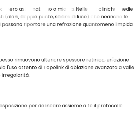
 a mero astigmatismo o miopia. Nelle fasi cliniche medie
i (aloni, doppie punte, sciami di luce) che neanche le
ali possono riportare una refrazione quantomeno limpida
spesso rimuovono ulteriore spessore retinico, un'azione
o l'uso attento di Topolink di ablazione avanzata a valle
irregolarità.
disposizione per delineare assieme a te il protocollo