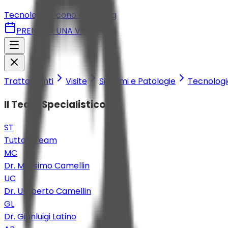
Tecnologie
Dicono di Noi
Blog
PRENOTA UNA VISITA
Trattamenti
Visite
Sintomi e Patologie
Tecnologi
Il Team Specialistico
ST
Tutto il Team
MC
Dr. Massimo Camellin
UC
Dr. Umberto Camellin
GL
Dr. Gianluigi Latino