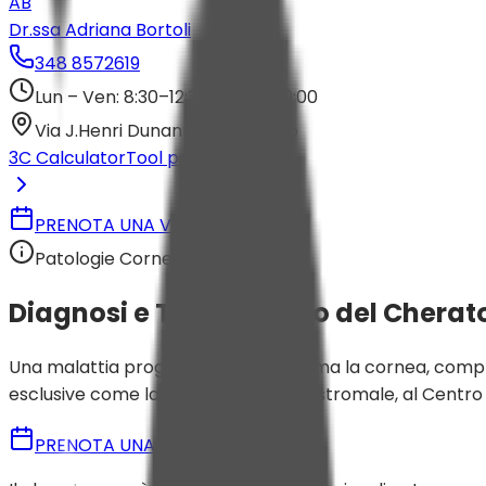
AB
Dr.ssa Adriana Bortoli
348 8572619
Lun – Ven: 8:30–12:30 / 14:30–19:00
Via J.Henri Dunant 10/12, Rovigo
3C Calculator
Tool per Oculisti
PRENOTA UNA VISITA
Patologie Corneali
Diagnosi e Trattamento del
Cherat
Una malattia progressiva che deforma la cornea, compro
esclusive come lo Scorrimento Intrastromale, al Centro 
PRENOTA UNA VISITA