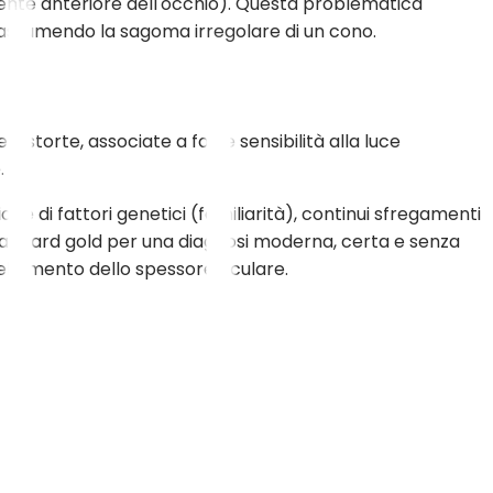
rente anteriore dell'occhio). Questa problematica
 assumendo la sagoma irregolare di un cono.
distorte, associate a forte sensibilità alla luce
.
e di fattori genetici (familiarità), continui sfregamenti
o standard gold per una diagnosi moderna, certa e senza
ellamento dello spessore oculare.