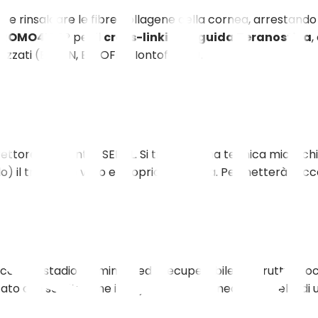
e e rinsaldare le fibre collagene della cornea, arrestando
HROMO4VIS®
per il
cross-linking a guida Teranostica
,
zzati (EPI ON, EPI OFF e Iontoforesi).
irettore del Centro SEKAL. Si tratta di una tecnica microch
o) il trapianto vero e proprio di cornea. Permetterà suc
tocono in stadio terminale ed irrecuperabile, la struttura 
zato alla sostituzione integrale della cornea con quella d