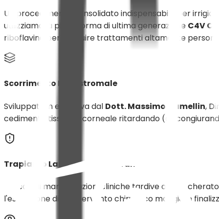
Un procedimento consolidato indispensabile per irrigidir
utilizziamo la piattaforma di ultima generazione
C4V C
riboflavina per eseguire trattamenti altamente personali
Scorrimento Intrastromale
Sviluppata in esclusiva dal
Dott. Massimo Camellin
, D
cedimento tissutale corneale ritardando (o scongiurand
Trapianto Lamellare o Perforante
Nei casi di manifestazioni cliniche tardive o di un chera
l'esecuzione di un intervento chirurgico maggiore finaliz