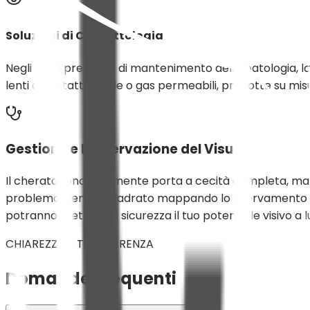
Soluzioni di Contattologia
Negli stadi precoci e di mantenimento della patologia, l
lenti a contatto rigide o gas permeabili, prodotte su mi
Gestione e Preservazione del Visus
Il cheratocono raramente porta a cecità completa, ma il 
problema viene inquadrato mappando lo snervamento del
potranno mettere in sicurezza il tuo potenziale visivo a 
CHIAREZZA E TRASPARENZA
Domande Frequenti