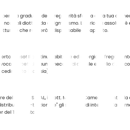
rdita graduale della regolarità sferica della tua cornea, 
le normali diottrie da astigmatismo. La priorità assoluta 
utturale che renderà indispensabile il trapianto.
 certo senso! Il continuo, abituale ed energico sfregament
care ripetuti traumi meccanici all'esile epitelio della 
n cedimento (ectasia).
re del Centro SEKAL, il Dott. Massimo Camellin. Mentre la 
ribuire o "ri-trazionare" gli strati solidi interni della co
er del Trapianto.