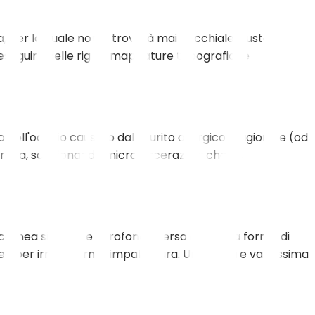
per la quale non si troverà mai 'l'occhiale giusto'
è eseguire delle rigide mappature topografiche
o dell'occhio causato dal prurito allergico stagionale (od
cornea, scagionando micro-lacerazioni che ne
cornea si sfibra e sprofonda verso il basso a forma di
rnea per irrobustirne l'impalcatura. Un'ottima e validissima