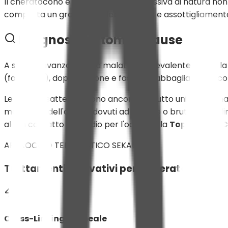
Il cheratocono è una malattia progressiva di natura non
comporta un graduale indebolimento e assottigliamento d
Diagnosi, Sintomi e Cause
A subire l'avanzare della malattia è prevalentemente la qu
(fotofobia), doppia visione e fastidiosi abbagliamenti, con
Le cause esatte non sono ancora del tutto univoche, ma l'
meccanici dell'occhio dovuti ad allergie o brutte abitudi
alcun contatto o fastidio per l'occhio è la
Topografia C
APPROCCIO TERAPEUTICO SEKAL
Trattamenti Innovativi per il Cheratocono
Cross-Linking Corneale