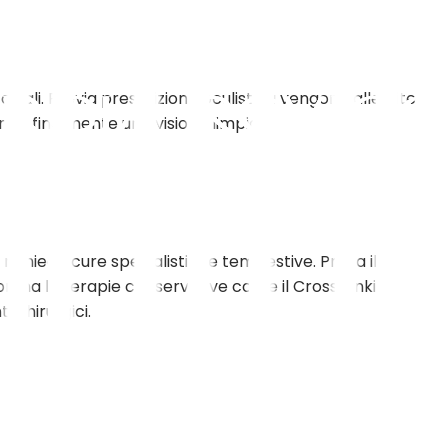
iali. Previa prescrizione oculistica vengono allestite
endo finalmente una visione limpida.
ichiede cure specialistiche tempestive. Prima il
ma le terapie conservative come il Cross-linking
 chirurgici.