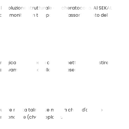
 l'evoluzione strutturale del cheratocono. Al SEKAL
 che monitora in tempo reale l'assorbimento della
irurgica d'eccellenza che permette di irrobustire il
cessivamente rimodellamenti laser.
oculare risulta talmente minata che è d'obbligo
i un donatore (cheratoplastica).