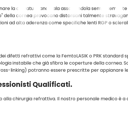
tamponare la curvatura anomala associandola semplicemente
no" della cornea provocano distorsioni talmente stravagant
uzioni ad alta aderenza come specifiche lenti RGP o scler
 dei difetti refrattivi come la FemtoLASIK o PRK standard 
ia instabile che già sfibra le coperture della cornea. Sol
oss-linking) potranno essere prescritte per appianare le 
ssionisti Qualificati.
 alla chirurgia refrattiva. Il nostro personale medico è a 