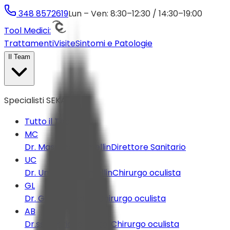
348 8572619
Lun – Ven: 8:30–12:30 / 14:30–19:00
Tool Medici:
Trattamenti
Visite
Sintomi e Patologie
Il Team
Specialisti SEKAL
Tutto il Team
MC
Dr. Massimo Camellin
Direttore Sanitario
UC
Dr. Umberto Camellin
Chirurgo oculista
GL
Dr. Gianluigi Latino
Chirurgo oculista
AB
Dr.ssa Adriana Bortoli
Chirurgo oculista