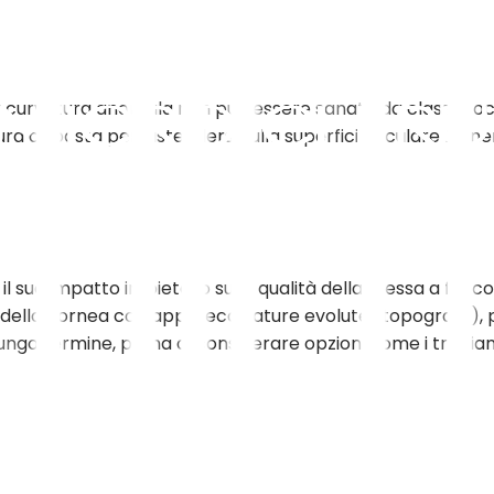
a curvatura anomala non può essere sanata da classici occh
sura apposta per distendersi sulla superficie oculare forn
suo impatto impietoso sulla qualità della messa a fuoco r
la cornea con apparecchiature evolute (topografo), pri
lungo termine, prima di considerare opzioni come i trapianti