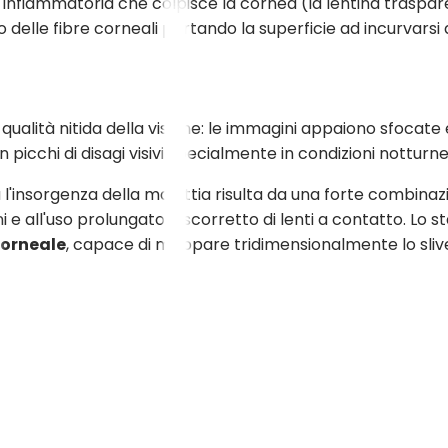
 infiammatoria che colpisce la cornea (la lentina traspa
elle fibre corneali portando la superficie ad incurvarsi
alità nitida della visione: le immagini appaiono sfocate e 
 picchi di disagi visivi specialmente in condizioni notturne
insorgenza della malattia risulta da una forte combinazion
ni e all'uso prolungato e scorretto di lenti a contatto. L
orneale
, capace di mappare tridimensionalmente lo sliv