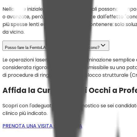
Nella fase iniziale, gli occhiali tradizionali possono 
o avanzate, però, le aberrazioni create dall'effetto "co
più spesse lenti esterne riescono a contenere: solo sol
da vicino.
Posso fare la FemtoLASIK se soffro di Cheratocono?
Le operazioni laser primarie per l'eliminazione semplice
considerata rigorosamente non ammissibile su una patolog
di procedure di ringiovanimento e blocco strutturale (Cr
Affida la Cura dei Tuoi Occhi a Profe
Scopri con l'adeguato rigore diagnostico se sei candidato
clinico più indicato.
PRENOTA UNA VISITA OCULISTICA