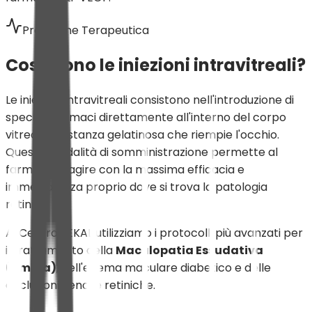
Precisione Terapeutica
Cosa sono le iniezioni intravitreali?
Le iniezioni intravitreali consistono nell'introduzione di
specifici farmaci direttamente all'interno del corpo
vitreo, la sostanza gelatinosa che riempie l'occhio.
Questa modalità di somministrazione permette al
farmaco di agire con la massima efficacia e
immediatezza proprio dove si trova la patologia
retinica.
Al Centro SEKAL utilizziamo i protocolli più avanzati per
il trattamento della
Maculopatia Essudativa
(umida)
, dell'edema maculare diabetico e delle
occlusioni venose retiniche.