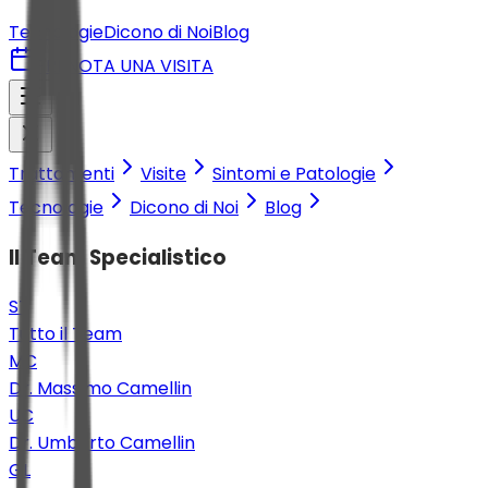
Tecnologie
Dicono di Noi
Blog
PRENOTA UNA VISITA
Trattamenti
Visite
Sintomi e Patologie
Tecnologie
Dicono di Noi
Blog
Il Team Specialistico
ST
Tutto il Team
MC
Dr. Massimo Camellin
UC
Dr. Umberto Camellin
GL