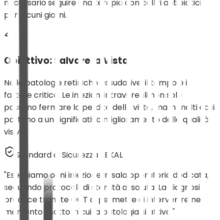
necessario seguire una terapia con colliri antibiotici
per alcuni giorni.
Obiettivo: Salvare la Vista
Nelle patologie retiniche essudative, il tempo è il
fattore critico. Le iniezioni intravitreali non solo
possono fermare la perdita della vista, ma in molti casi
portano a un significativo miglioramento della qualità
visiva.
Standard di Sicurezza SEKAL
"Eseguiamo ogni iniezione in sala operatoria dedicata,
seguendo protocolli di sterilità assoluta. La diagnosi
precoce tramite OCT ci permette di intervenire nel
momento esatto in cui la patologia si attiva."