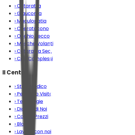
›
Cataratta
›
Glaucoma
›
Maculopatia
›
Cheratocono
›
Occhio Secco
›
Mosche Volanti
›
Cataratta Sec.
›
Casi Complessi
Il Centro
›
Staff Medico
›
Percorso Visita
›
Tecnologie
›
Dicono di Noi
›
Costi e Prezzi
›
Blog
›
Lavora con noi