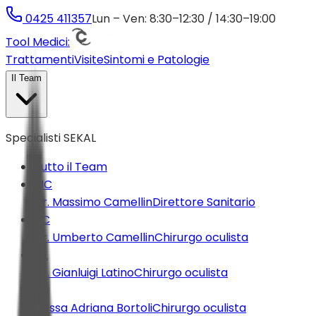
0425 411357
Lun – Ven: 8:30–12:30 / 14:30–19:00
Tool Medici:
Trattamenti
Visite
Sintomi e Patologie
Il Team
Specialisti SEKAL
Tutto il Team
MC
Dr. Massimo Camellin
Direttore Sanitario
UC
Dr. Umberto Camellin
Chirurgo oculista
GL
Dr. Gianluigi Latino
Chirurgo oculista
AB
Dr.ssa Adriana Bortoli
Chirurgo oculista