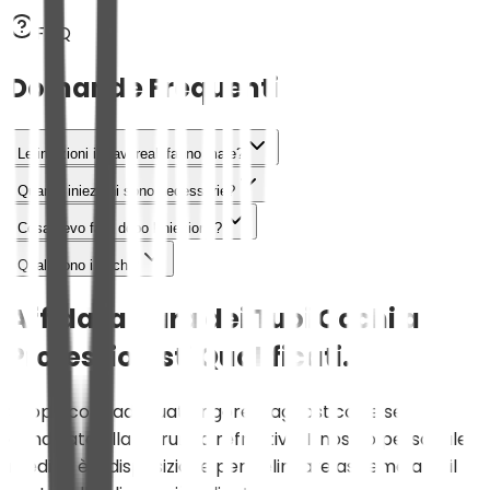
FAQ
Domande Frequenti
Le iniezioni intravitreali fanno male?
Quante iniezioni sono necessarie?
Cosa devo fare dopo l'iniezione?
Quali sono i rischi?
Affida la Cura dei Tuoi Occhi a
Professionisti Qualificati.
Scopri con l'adeguato rigore diagnostico se sei
candidato alla chirurgia refrattiva. Il nostro personale
medico è a disposizione per delineare assieme a te il