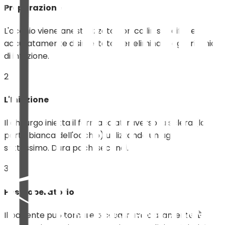
Preparazione
L'occhio viene anestetizzato con colliri specifici e
accuratamente disinfettato per eliminare ogni rischio
di infezione.
2
L'Iniezione
Il chirurgo inietta il farmaco attraverso la sclera (la
parte bianca dell'occhio) utilizzando un ago
sottilissimo. Dura pochi secondi.
3
Post-operatorio
Il paziente può tornare a casa immediatamente. È