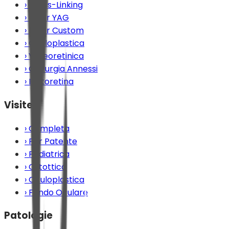
›
Cross-Linking
›
Laser YAG
›
Laser Custom
›
Oculoplastica
›
Vitreoretinica
›
Chirurgia Annessi
›
Iontoretina
Visite
›
Completa
›
Per Patente
›
Pediatrica
›
Ortottica
›
Oculoplastica
›
Fondo Oculare
Patologie