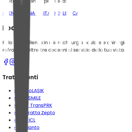
protocollo clinico più indicato.
PRENOTA UNA VISITA OCULISTICA
Footer
Polo d'eccellenza in microchirurgia oculare e chirurgia
refrattiva. Oltre tre decenni al servizio della tua vista.
Trattamenti
›
FemtoLASIK
›
KLEX SMILE
›
PRK / TransPRK
›
Cataratta Zepto
›
Lenti ICL
›
Trapianto