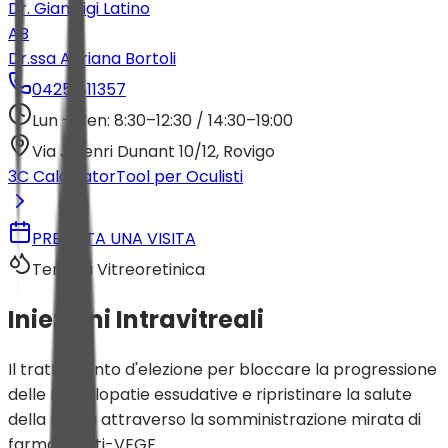
Dr. Gianluigi Latino
AB
Dr.ssa Adriana Bortoli
0425 411357
Lun – Ven: 8:30–12:30 / 14:30–19:00
Via J.Henri Dunant 10/12, Rovigo
3C Calculator
Tool per Oculisti
PRENOTA UNA VISITA
Terapia Vitreoretinica
Iniezioni
Intravitreali
Il trattamento d'elezione per bloccare la progressione
delle maculopatie essudative e ripristinare la salute
della retina attraverso la somministrazione mirata di
farmaci Anti-VEGF.